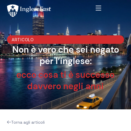
ARTICOLO
Non è vero che sei negato
per l’inglese:
ecco cosa ti è successo
davvero negli anni
Torna agli articoli