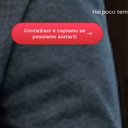
Hai poco tempo
Contattaci e capiamo se
possiamo aiutarti