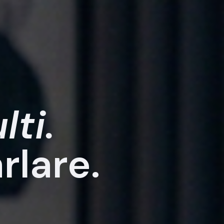
lti.
rlare.