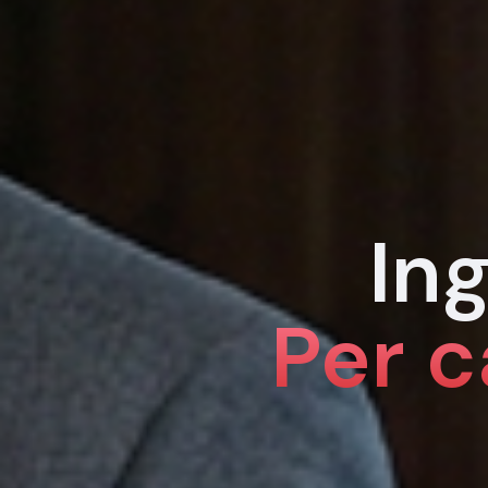
In
Per c