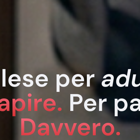
glese per
adu
apire.
Per pa
Davvero.