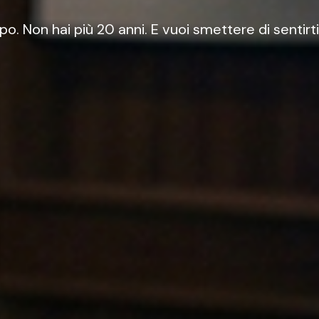
. Non hai più 20 anni. E vuoi smettere di sentirti 